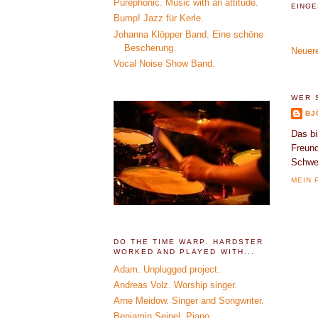
Purephonic. Music with an attitude.
EINGE
Bump! Jazz für Kerle.
Johanna Klöpper Band. Eine schöne
Bescherung.
Neuere
Vocal Noise Show Band.
WER 
BJ
Das bi
Freund
Schwei
MEIN 
DO THE TIME WARP. HARDSTER
WORKED AND PLAYED WITH...
Adam. Unplugged project.
Andreas Volz. Worship singer.
Arne Meidow. Singer and Songwriter.
Benjamin Seipel. Piano.